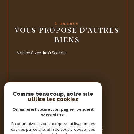
L'agence
VOUS PROPOSE D'AUTRES
BIENS
Maison à vendre à Sossais
Espace
PROPRIÉTAIRE
Comme beaucoup, notre site
utilise les cookies
Se connecter
On aimerait vous accompagner pendant
votre visite.
En poursuivant, vous acceptez l'utilisation des
cookies par ce site, afin de vous proposer des