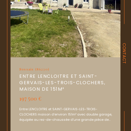
CONTACT
Sossais (86230)
ENTRE LENCLOITRE ET SAINT-
GERVAIS-LES-TROIS-CLOCHERS,
MAISON DE 151M²
197 500 €
Entre LENCLOITRE et SAINT-GERVAIS-LES-TROIS-
CLOCHERS maison d'environ 151m² avec double garage,
équipée au rez-de-chaussée d'une grande pièce de...