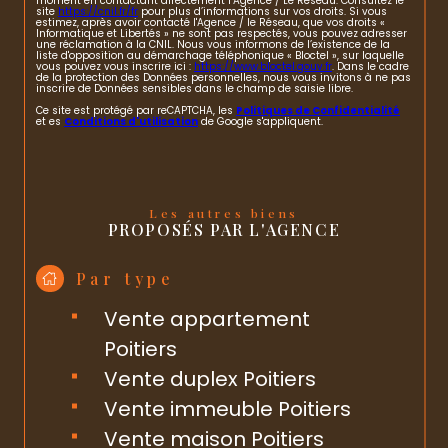
moment en contactant directement l’Agence / Le Réseau. Consultez le
site
https://cnil.fr/fr
pour plus d’informations sur vos droits. Si vous
estimez, après avoir contacté l'Agence / le Réseau, que vos droits «
Informatique et Libertés » ne sont pas respectés, vous pouvez adresser
une réclamation à la CNIL. Nous vous informons de l’existence de la
liste d'opposition au démarchage téléphonique « Bloctel », sur laquelle
vous pouvez vous inscrire ici :
https://www.bloctel.gouv.fr
. Dans le cadre
de la protection des Données personnelles, nous vous invitons à ne pas
inscrire de Données sensibles dans le champ de saisie libre.
Ce site est protégé par reCAPTCHA, les
Politiques de Confidentialité
et es
Conditions d'utilisation
de Google s'appliquent.
Les autres biens
PROPOSÉS PAR L'AGENCE
Par type
Vente appartement
Poitiers
Vente duplex Poitiers
Vente immeuble Poitiers
Vente maison Poitiers