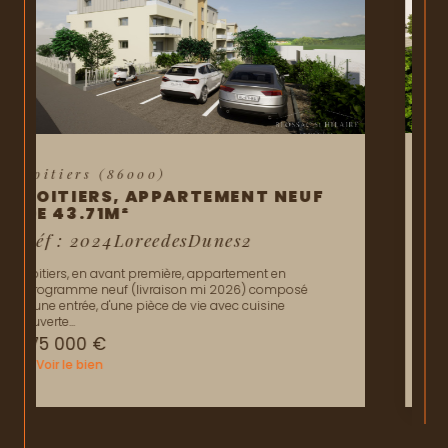
Vous pouvez nous rendre visite dans les locaux de notre
agence située rue Alsace-Lorraine à Poitiers.
Chez Blossac Saint Hilaire, nous mettons notre passion et
notre expertise à votre service pour vous accompagner vers la
réussite de votre projet immobilier à Poitiers. Faites-nous
confiance, nous sommes là pour vous guider vers votre avenir
immobilier.
Neuville-de-Poitou (86170)
NEUVILLE-DE-POITOU,
APPARTEMENT NEUF T2 DE
44.65M²
Réf : 2025NOVAVILLA
NEUVILLE-DE-POITOU, appartements neufs livrés en
2027, construits par un promoteur local. Pour
investisseur ou résidence principale, ce...
118 000 €
Voir le bien