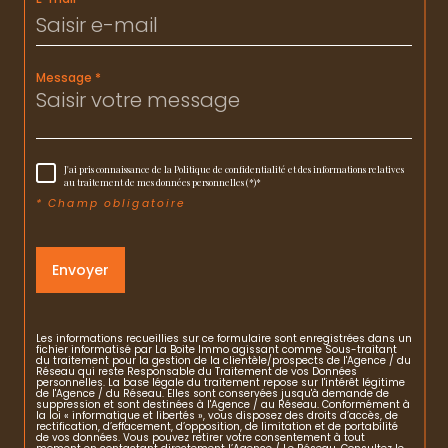
Message *
J'ai pris connaissance de la Politique de confidentialité et des informations relatives
au traitement de mes données personnelles (*)*
* Champ obligatoire
Envoyer
Les informations recueillies sur ce formulaire sont enregistrées dans un
fichier informatisé par La Boite Immo agissant comme Sous-traitant
du traitement pour la gestion de la clientèle/prospects de l'Agence / du
Réseau qui reste Responsable du Traitement de vos Données
personnelles. La base légale du traitement repose sur l'intérêt légitime
de l'Agence / du Réseau. Elles sont conservées jusqu'à demande de
suppression et sont destinées à l'Agence / au Réseau. Conformément à
la loi « informatique et libertés », vous disposez des droits d’accès, de
rectification, d’effacement, d’opposition, de limitation et de portabilité
de vos données. Vous pouvez retirer votre consentement à tout