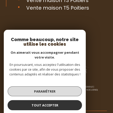
Vente maison T3 Poitiers
Vente maison T5 Poitiers
Espace
PROPRIÉTAIRE
Comme beaucoup, notre site
utilise les cookies
Se connecter
On aimerait vous accompagner pendant
votre visite.
En poursuivant, vous acceptez l'utilisation des
cookies par ce site, afin de vous proposer des
contenus adaptés et réaliser des statistiques !
© 2026 | TOUS DROITS RÉSERVÉS | TRADUCTION POWERED BY GOOGLE |
NOS HONORAIRES
PLAN DU SITE
MENTIONS LÉGALES
ADMIN
NOS LIENS
PARAMÉTRER
POLITIQUE RGPD
COOKIES
TOUT ACCEPTER