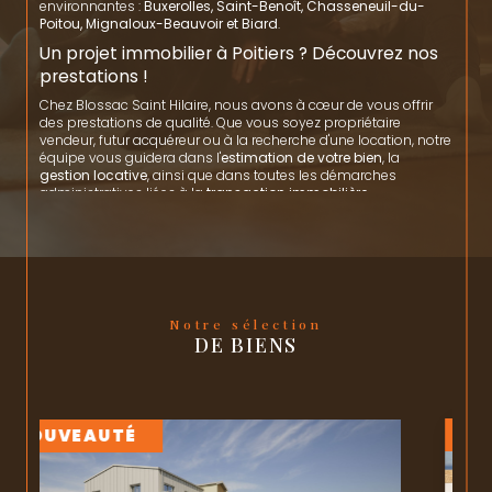
environnantes :
Buxerolles, Saint-Benoît, Chasseneuil-du-
Poitou, Mignaloux-Beauvoir et Biard
.
Un projet immobilier à Poitiers ? Découvrez nos
prestations !
Chez Blossac Saint Hilaire, nous avons à cœur de vous offrir
des prestations de qualité. Que vous soyez propriétaire
vendeur, futur acquéreur ou à la recherche d'une location, notre
équipe vous guidera dans l'
estimation de votre bien
, la
gestion locative
, ainsi que dans toutes les démarches
administratives liées à la
transaction immobilière
.
Nous proposons également un service de
syndicat de
copropriété sur Poitiers
.
Que vous recherchiez un
studio sur le Plateau
pour un
investissement locatif étudiant, un appartement T2 ou T3
dans les secteurs prisés de
Blossac, Notre-Dame ou la
Cathédrale
, ou encore une maison avec jardin dans les
Notre sélection
quartiers résidentiels de
Breuil-Mingot ou Les Dunes
, notre
DE BIENS
agence vous propose un portefeuille de biens variés au cœur
de Poitiers.
Nos conseillers connaissent chaque quartier de la ville et vous
accompagnent jusqu'à la signature.
Contactez-nous
NOUVEAUTÉ
Vous souhaitez en savoir plus sur nos services ou avez un
projet immobilier en tête ? N'hésitez pas à nous contacter !