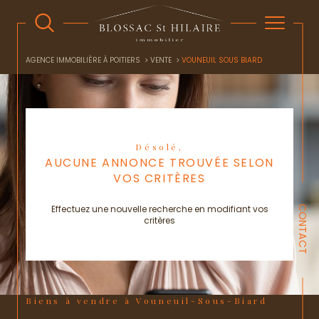
AGENCE IMMOBILIÈRE À POITIERS
VENTE
VOUNEUIL SOUS BIARD
Désolé,
AUCUNE ANNONCE TROUVÉE SELON
VOS CRITÈRES
Effectuez une nouvelle recherche en modifiant vos
CONTACT
critères
Biens à vendre à Vouneuil-Sous-Biard