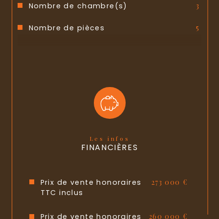
Nombre de chambre(s)
3
Nombre de pièces
5
Nombre de niveaux
3
Nb de salle de bains
1
Nb de salle d'eau
1
Mode de chauffage
Gaz de ville
Type de chauffage
Radiateur
Les infos
FINANCIÈRES
Format de chauffage
Individuel
Quartier
POIITIERS PLATEAU
Prix de vente honoraires
273 000 €
TTC inclus
Copropriété
NON
Prix de vente honoraires
260 000 €