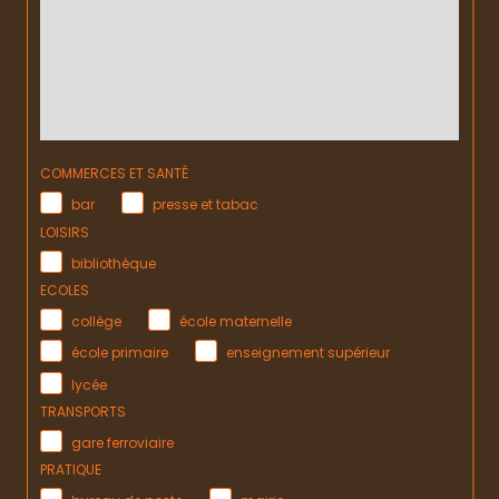
COMMERCES ET SANTÉ
bar
presse et tabac
LOISIRS
bibliothèque
ECOLES
collège
école maternelle
école primaire
enseignement supérieur
lycée
TRANSPORTS
gare ferroviaire
PRATIQUE