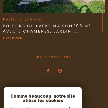
Poitiers (86000)
POITIERS CHILVERT MAISON 103 M²
AVEC 3 CHAMBRES, JARDIN ...
Voir le bien
Nous suivre sur
Espace
PROPRIÉTAIRE
Comme beaucoup, notre site
utilise les cookies
Se connecter