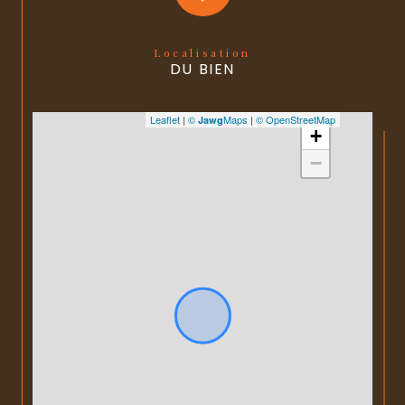
Localisation
DU BIEN
Leaflet
|
©
Maps
|
© OpenStreetMap
Jawg
+
−