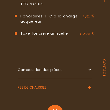
Format de chauffage
Individuel
TTC exclus
Terrasse
OUI
Honoraires TTC à la charge
3,52 %
acquéreur
Exposition
Sud-Ouest
Quartier
Chilvert
Taxe foncière annuelle
1 000 €
Copropriété
NON
CONTACT
Composition des pièces
REZ DE CHAUSSÉE