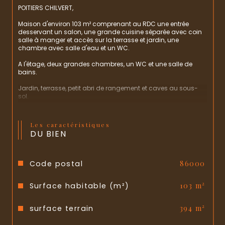
POITIERS CHILVERT,
Maison d'environ 103 m² comprenant au RDC une entrée 
desservant un salon, une grande cuisine séparée avec coin 
salle à manger et accès sur la terrasse et jardin, une 
chambre avec salle d'eau et un WC.
A l'étage, deux grandes chambres, un WC et une salle de 
bains.
Jardin, terrasse, petit abri de rangement et caves au sous-
sol.
Toiture et isolation de 2015, doubles vitrages.
Les caractéristiques
A visiter rapidement !
DU BIEN
Prix hors honoraires : 270 000 € + 3.51% de frais d'agence.
Code postal
86000
Surface habitable (m²)
103 m²
surface terrain
394 m²