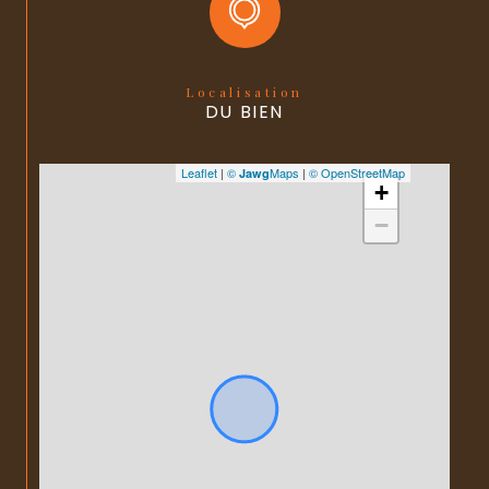
Localisation
DU BIEN
Leaflet
|
©
Maps
|
© OpenStreetMap
Jawg
+
−