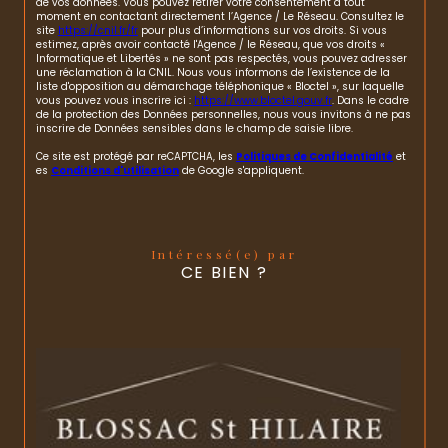
de vos données. Vous pouvez retirer votre consentement à tout
moment en contactant directement l’Agence / Le Réseau. Consultez le
site
https://cnil.fr/fr
pour plus d’informations sur vos droits. Si vous
estimez, après avoir contacté l'Agence / le Réseau, que vos droits «
Informatique et Libertés » ne sont pas respectés, vous pouvez adresser
une réclamation à la CNIL. Nous vous informons de l’existence de la
liste d'opposition au démarchage téléphonique « Bloctel », sur laquelle
vous pouvez vous inscrire ici :
https://www.bloctel.gouv.fr
. Dans le cadre
de la protection des Données personnelles, nous vous invitons à ne pas
inscrire de Données sensibles dans le champ de saisie libre.
Ce site est protégé par reCAPTCHA, les
Politiques de Confidentialité
et
es
Conditions d'utilisation
de Google s'appliquent.
Intéressé(e) par
CE BIEN ?