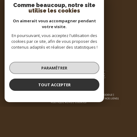
Comme beaucoup, notre site
utilise les cookies
On aimerait vous accompagner pendant
votre visite.
Espace
PROPRIÉTAIRE
En poursuivant, vous acceptez l'utilisation des
cookies par ce site, afin de vous proposer des
Se connecter
contenus adaptés et réaliser des statistiques !
PARAMÉTRER
TOUT ACCEPTER
© 2026 | TOUS DROITS RÉSERVÉS | TRADUCTION POWERED BY GOOGLE |
NOS HONORAIRES
PLAN DU SITE
MENTIONS LÉGALES
ADMIN
NOS LIENS
POLITIQUE RGPD
COOKIES