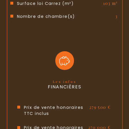
Surface loi Carrez (m²)
103 m²
Nombre de chambre(s)
3
Nombre de pièces
4
Nombre de niveaux
1
Nb de salle de bains
1
Nb de salle d'eau
1
Cuisine
Séparée
Les infos
FINANCIÈRES
Type de cuisine
SEMI-EQUIPEE
Mode de chauffage
Fioul
Prix de vente honoraires
279 500 €
TTC inclus
Type de chauffage
Radiateur
Prix de vente honoraires
270 000 €