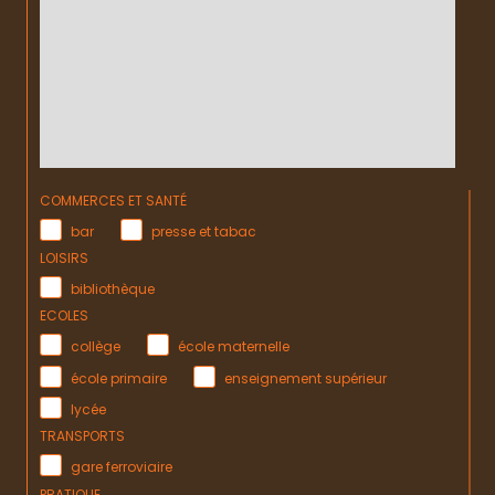
COMMERCES ET SANTÉ
bar
presse et tabac
LOISIRS
bibliothèque
ECOLES
collège
école maternelle
école primaire
enseignement supérieur
lycée
TRANSPORTS
gare ferroviaire
PRATIQUE