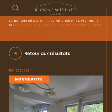
AGENCE IMMOBILIÈRE À POITIERS
VENTE
POITIERS
APPARTEMENT
T3
POITIERS PLATEAU BLOSSAC T3 DE 63 M AVEC ASCENSEUR ET BALCON
Retour aux résultats
Réf : 2025698
NOUVEAUTÉ