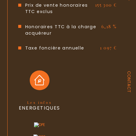
Prix de vente honoraires
155 300 €
Interphone
OUI
TTC exclus
Balcon
OUI
Honoraires TTC à la charge
6,18 %
acquéreur
Terrasse
NON
Nombre de garage
1
Taxe foncière annuelle
1 097 €
Cave
NON
CONTACT
Exposition
Sud-Ouest
Année de construction
1984
Quartier
Blossac, POIITIERS PLATEAU
Les infos
ENERGETIQUES
Copropriété
OUI
Lot n°
4