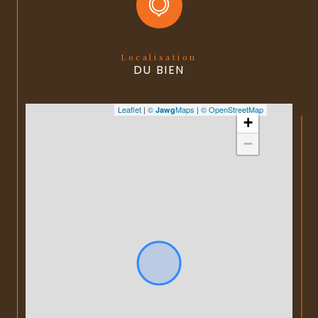
Localisation
DU BIEN
Leaflet
|
©
Maps
|
© OpenStreetMap
Jawg
+
−