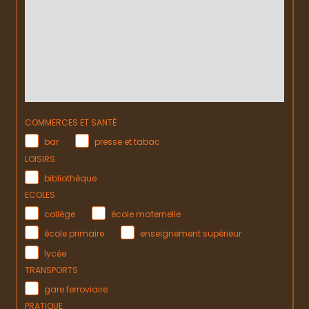
COMMERCES ET SANTÉ
bar
presse et tabac
LOISIRS
bibliothèque
ECOLES
collège
école maternelle
école primaire
enseignement supérieur
lycée
TRANSPORTS
gare ferroviaire
PRATIQUE