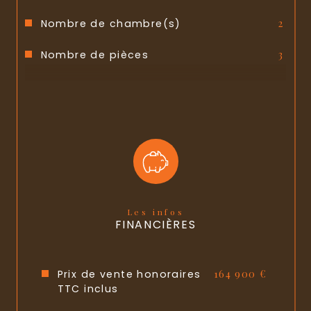
Nombre de chambre(s)
2
Nombre de pièces
3
Etage
1
Ascenseur
OUI
Nb de salle d'eau
1
Cuisine
Séparée
Type de cuisine
SEMI-EQUIPEE
Les infos
FINANCIÈRES
Mode de chauffage
Electrique
Type de chauffage
Radiateur
Prix de vente honoraires
164 900 €
TTC inclus
Format de chauffage
Individuel