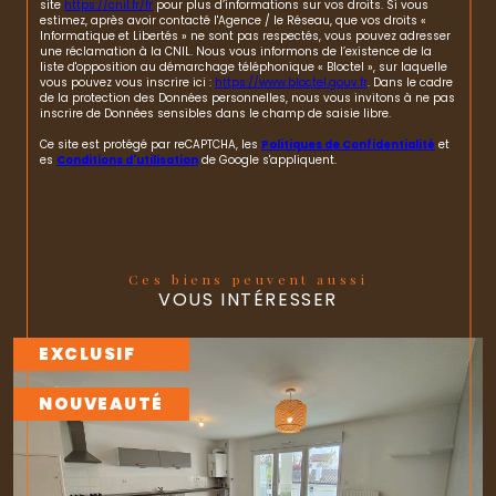
site
https://cnil.fr/fr
pour plus d’informations sur vos droits. Si vous
estimez, après avoir contacté l'Agence / le Réseau, que vos droits «
Informatique et Libertés » ne sont pas respectés, vous pouvez adresser
une réclamation à la CNIL. Nous vous informons de l’existence de la
liste d'opposition au démarchage téléphonique « Bloctel », sur laquelle
vous pouvez vous inscrire ici :
https://www.bloctel.gouv.fr
. Dans le cadre
de la protection des Données personnelles, nous vous invitons à ne pas
inscrire de Données sensibles dans le champ de saisie libre.
Ce site est protégé par reCAPTCHA, les
Politiques de Confidentialité
et
es
Conditions d'utilisation
de Google s'appliquent.
Ces biens peuvent aussi
VOUS INTÉRESSER
EXCLUSIF
NOUVEAUTÉ