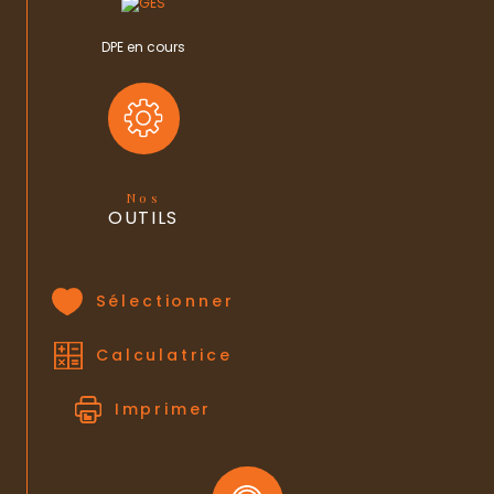
nombre de lots
10
DPE en cours
Quote Part annuelle des charges
2 000 €
plan de sauvegarde
OUI
statut du
pas de procédure en cours
syndic
Nos
OUTILS
Sélectionner
Calculatrice
Imprimer