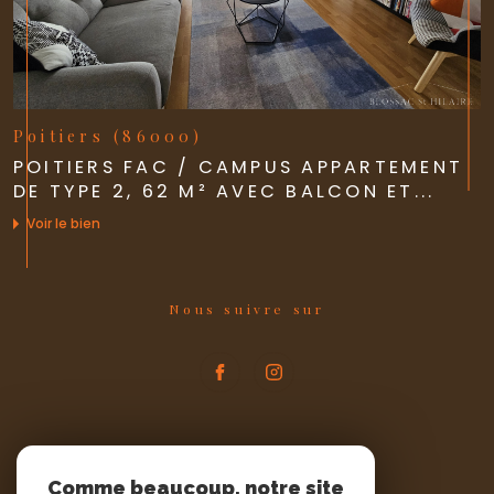
Poitiers (86000)
POITIERS FAC / CAMPUS APPARTEMENT
DE TYPE 2, 62 M² AVEC BALCON ET...
Voir le bien
Nous suivre sur
Espace
PROPRIÉTAIRE
Comme beaucoup, notre site