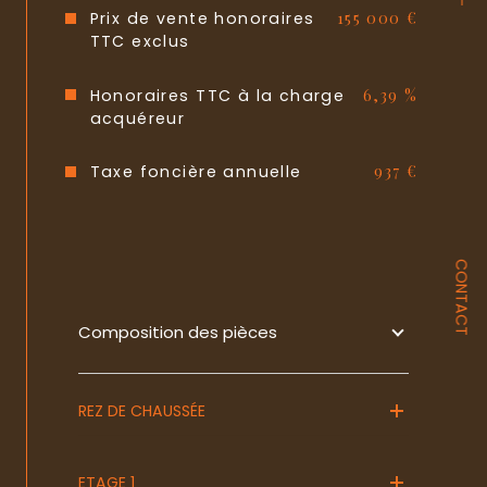
Prix de vente honoraires
155 000 €
Format de chauffage
Individuel
TTC exclus
Interphone
OUI
Honoraires TTC à la charge
6,39 %
acquéreur
Balcon
OUI
Terrasse
NON
Taxe foncière annuelle
937 €
Cave
NON
Exposition
Est
CONTACT
Année de construction
1980
Composition des pièces
Quartier
FAC CAMPUS
Copropriété
OUI
REZ DE CHAUSSÉE
Lot n°
29
ETAGE 1