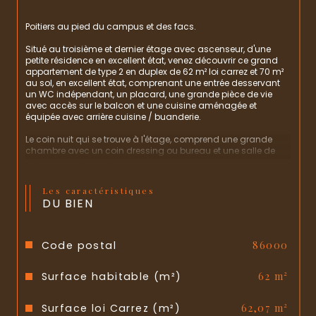
Poitiers au pied du campus et des facs.
Situé au troisième et dernier étage avec ascenseur, d'une 
petite résidence en excellent état, venez découvrir ce grand 
appartement de type 2 en duplex de 62 m² loi carrez et 70 m² 
au sol, en excellent état, comprenant une entrée desservant 
un WC indépendant, un placard, une grande pièce de vie 
avec accès sur le balcon et une cuisine aménagée et 
équipée avec arrière cuisine / buanderie.
Le coin nuit qui se trouve à l'étage, comprend une grande 
chambre avec un coin dressing ou bureau et une salle de 
bains avec placard.
A visiter rapidement.
Les caractéristiques
DU BIEN
Code postal
86000
Surface habitable (m²)
62 m²
Surface loi Carrez (m²)
62,07 m²