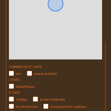
COMMERCES ET SANTÉ
bar
presse et tabac
LOISIRS
bibliothèque
ECOLES
collège
école maternelle
école primaire
enseignement supérieur