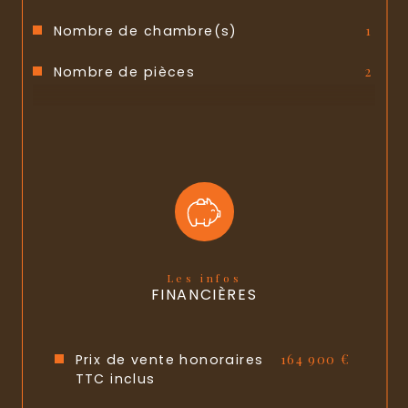
Nombre de chambre(s)
1
Nombre de pièces
2
Etage
3
Nombre de niveaux
1
Ascenseur
OUI
Nb de salle de bains
1
Cuisine
Séparée
Les infos
FINANCIÈRES
Type de cuisine
Equipée
Mode de chauffage
Electrique
Prix de vente honoraires
164 900 €
TTC inclus
Type de chauffage
Radiateur