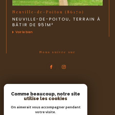
Neuville-de-Poitou (86170)
NEUVILLE-DE-POITOU, TERRAIN À
BÂTIR DE 951M²
Voir le bien
Nous suivre sur
Espace
PROPRIÉTAIRE
Comme beaucoup, notre site
utilise les cookies
Se connecter
On aimerait vous accompagner pendant
votre visite.