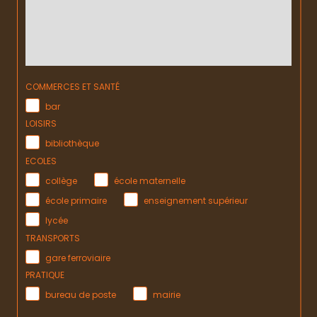
COMMERCES ET SANTÉ
bar
LOISIRS
bibliothèque
ECOLES
collège
école maternelle
école primaire
enseignement supérieur
lycée
TRANSPORTS
gare ferroviaire
PRATIQUE
bureau de poste
mairie