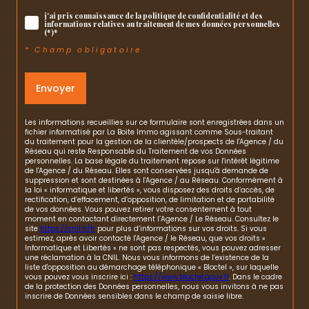
j'ai pris connaissance de la politique de confidentialité et des
informations relatives au traitement de mes données personnelles
(*)*
* Champ obligatoire
Envoyer
Les informations recueillies sur ce formulaire sont enregistrées dans un
fichier informatisé par La Boite Immo agissant comme Sous-traitant
du traitement pour la gestion de la clientèle/prospects de l'Agence / du
Réseau qui reste Responsable du Traitement de vos Données
personnelles. La base légale du traitement repose sur l'intérêt légitime
de l'Agence / du Réseau. Elles sont conservées jusqu'à demande de
suppression et sont destinées à l'Agence / au Réseau. Conformément à
la loi « informatique et libertés », vous disposez des droits d’accès, de
rectification, d’effacement, d’opposition, de limitation et de portabilité
de vos données. Vous pouvez retirer votre consentement à tout
moment en contactant directement l’Agence / Le Réseau. Consultez le
site
https://cnil.fr/fr
pour plus d’informations sur vos droits. Si vous
estimez, après avoir contacté l'Agence / le Réseau, que vos droits «
Informatique et Libertés » ne sont pas respectés, vous pouvez adresser
une réclamation à la CNIL. Nous vous informons de l’existence de la
liste d'opposition au démarchage téléphonique « Bloctel », sur laquelle
vous pouvez vous inscrire ici :
https://www.bloctel.gouv.fr
. Dans le cadre
de la protection des Données personnelles, nous vous invitons à ne pas
inscrire de Données sensibles dans le champ de saisie libre.