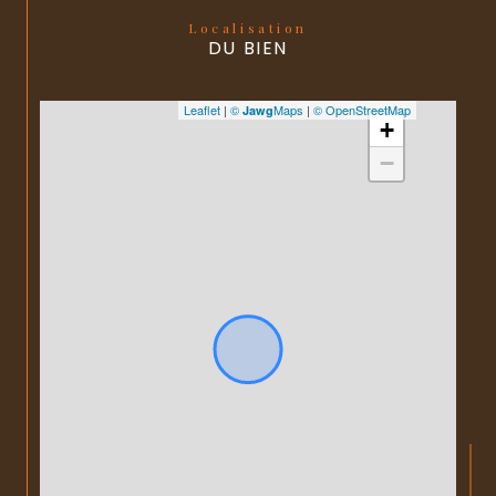
Localisation
DU BIEN
Leaflet
|
©
Maps
|
© OpenStreetMap
Jawg
+
−