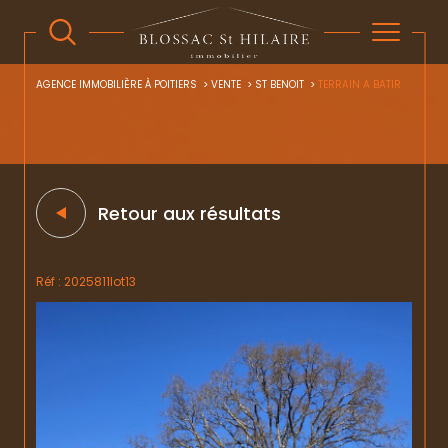
AGENCE IMMOBILIÈRE À POITIERS
VENTE
ST BENOIT
TERRAIN A BATIR
Retour aux résultats
Réf : 2025811lot13