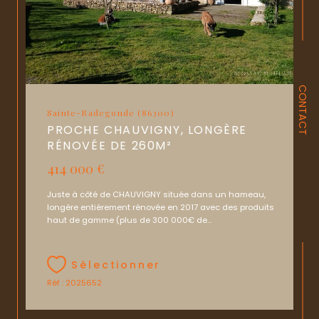
CONTACT
Sainte-Radegonde (86300)
PROCHE CHAUVIGNY, LONGÈRE
RÉNOVÉE DE 260M²
414 000 €
Juste à côté de CHAUVIGNY située dans un hameau,
longère entièrement rénovée en 2017 avec des produits
haut de gamme (plus de 300 000€ de...
Sélectionner
Réf : 2025652