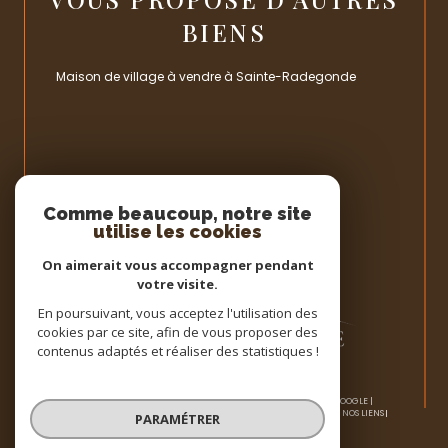
BIENS
Maison de village à vendre à Sainte-Radegonde
Espace
PROPRIÉTAIRE
Comme beaucoup, notre site
utilise les cookies
Se connecter
On aimerait vous accompagner pendant
votre visite.
En poursuivant, vous acceptez l'utilisation des
cookies par ce site, afin de vous proposer des
contenus adaptés et réaliser des statistiques !
© 2026 | TOUS DROITS RÉSERVÉS | TRADUCTION POWERED BY GOOGLE |
NOS HONORAIRES
PLAN DU SITE
MENTIONS LÉGALES
ADMIN
NOS LIENS
PARAMÉTRER
POLITIQUE RGPD
COOKIES