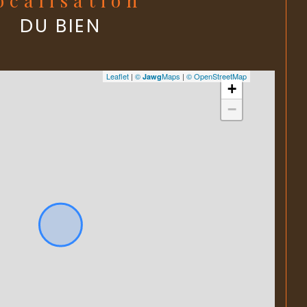
DU BIEN
Leaflet
|
©
Maps
|
© OpenStreetMap
Jawg
+
−