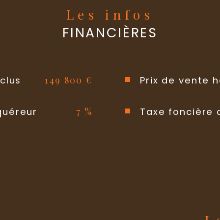
Les infos
Format de 
FINANCIÈRES
Terrasse
Murs mitoy
149 800 €
clus
Prix de vente 
Nombre de 
7 %
quéreur
Taxe foncière 
Année de co
Terrain arb
Copropriét
plan de sa
s