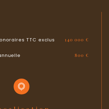
Individuel, Individuel
chauffage
OUI
1
ens
140 000 €
honoraires TTC exclus
1
garage
800 €
annuelle
2000
nstruction
OUI
oré
NON
é
NON
uvegarde
Localisation