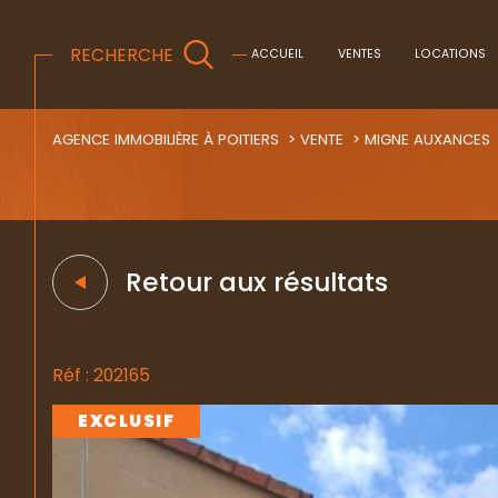
RECHERCHE
ACCUEIL
VENTES
LOCATIONS
AGENCE IMMOBILIÈRE À POITIERS
VENTE
MIGNE AUXANCES
Acheter
Lo
1
TYPE DE BIEN
de l'ancien
à l'a
Retour aux résultats
du neuf
de l'
Maison
86440 - Migné-Aux
de l'immo pro
Réf : 202165
EXCLUSIF