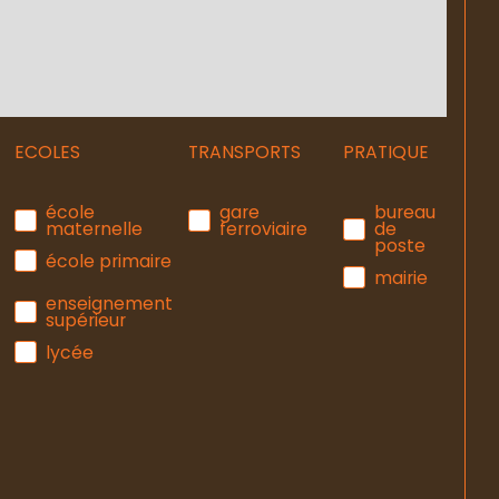
ECOLES
TRANSPORTS
PRATIQUE
école
gare
bureau
maternelle
ferroviaire
de
poste
école primaire
mairie
enseignement
supérieur
lycée