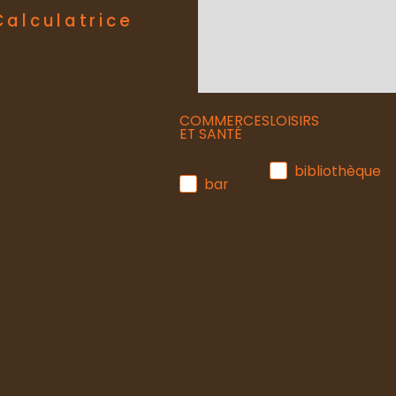
Calculatrice
COMMERCES
LOISIRS
ET SANTÉ
bibliothèque
bar
Composition des pièces