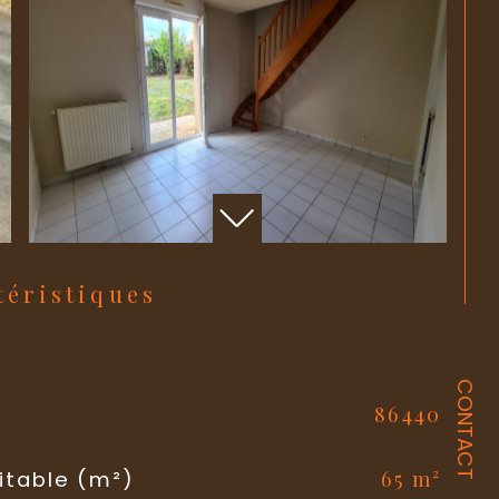
ctéristiques
CONTACT
86440
l
65 m²
itable (m²)