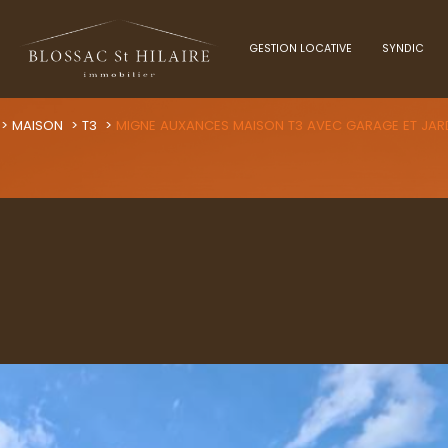
GESTION LOCATIVE
SYNDIC
Voir les
0
annonces
MAISON
T3
MIGNE AUXANCES MAISON T3 AVEC GARAGE ET JAR
uer
Estimer
1
LOCALISATION
BUDGET
nnée
immo pro
ances
3 Pièces