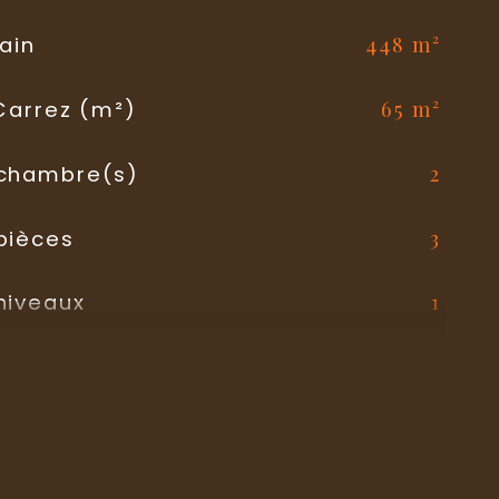
448 m²
ain
65 m²
 Carrez (m²)
2
chambre(s)
3
pièces
1
niveaux
1
 de bains
Gaz de ville, Gaz de ville
auffage
Radiateur, Radiateur
auffage