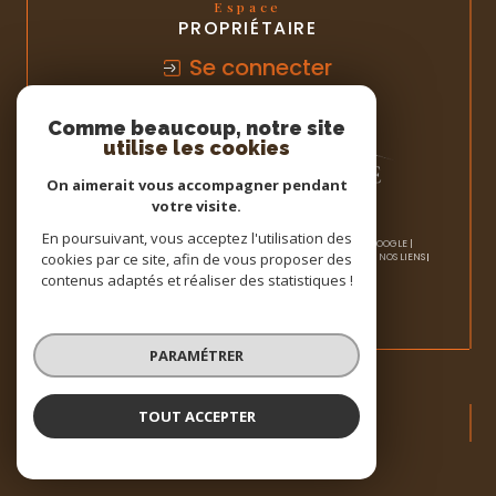
Espace
PROPRIÉTAIRE
Se connecter
Comme beaucoup, notre site
utilise les cookies
On aimerait vous accompagner pendant
votre visite.
En poursuivant, vous acceptez l'utilisation des
© 2026 | TOUS DROITS RÉSERVÉS | TRADUCTION POWERED BY GOOGLE |
cookies par ce site, afin de vous proposer des
NOS HONORAIRES
PLAN DU SITE
MENTIONS LÉGALES
ADMIN
NOS LIENS
POLITIQUE RGPD
COOKIES
contenus adaptés et réaliser des statistiques !
PARAMÉTRER
TOUT ACCEPTER