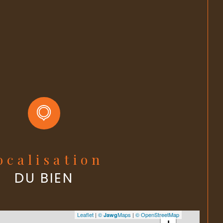
OUI
2
ens
NON
OUI
é
Localisation
DU BIEN
Leaflet
|
©
Maps
|
© OpenStreetMap
Jawg