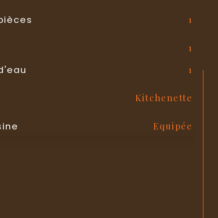
1
pièces
1
1
d'eau
Kitchenette
Equipée
sine
Electrique
auffage
Radiateur
auffage
Individuel
chauffage