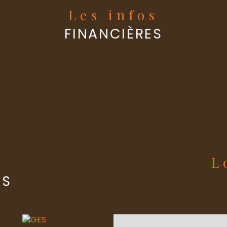
Les infos
Terrasse
FINANCIÈRES
Murs mitoy
Cave
Copropriét
s
ES