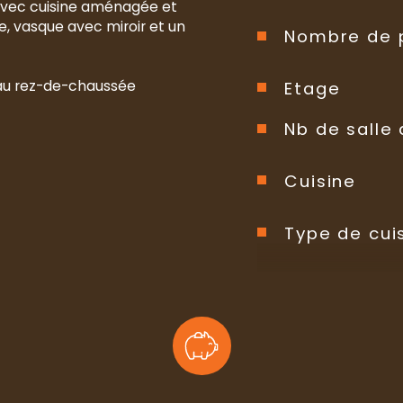
avec cuisine aménagée et 
e, vasque avec miroir et un 
Nombre de 
 au rez-de-chaussée
Etage
Nb de salle 
Cuisine
Type de cui
Mode de ch
Type de ch
Format de 