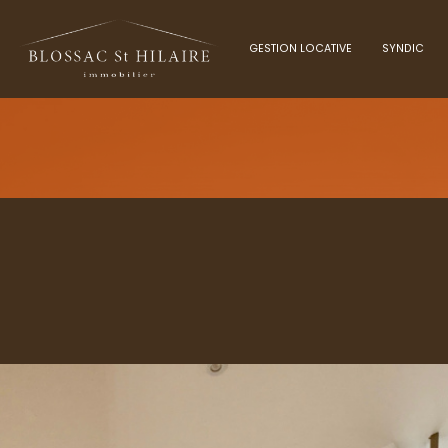
GESTION LOCATIVE
SYNDIC
Voir les
1
annonces
O
uer
Estimer
1
LOCALISATION
BUDGET
nnée
immo pro