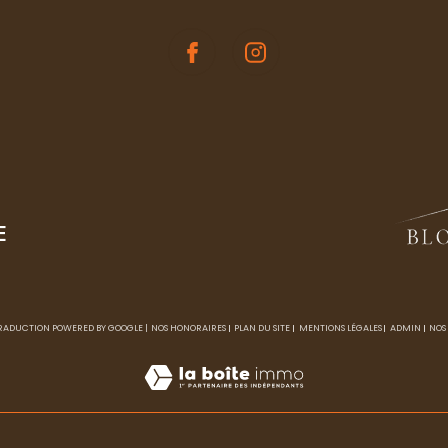
E
 TRADUCTION POWERED BY GOOGLE |
NOS HONORAIRES
PLAN DU SITE
MENTIONS LÉGALES
ADMIN
NOS