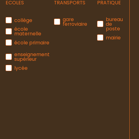
ECOLES
TRANSPORTS
PRATIQUE
gare
bureau
collège
ferroviaire
de
poste
école
maternelle
mairie
école primaire
enseignement
supérieur
lycée