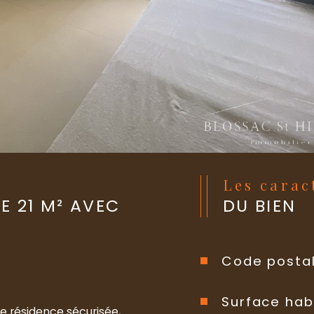
Les cara
E 21 M² AVEC
DU BIEN
Code posta
Surface hab
 résidence sécurisée, 