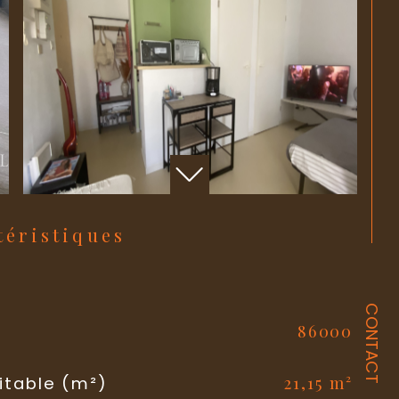
ctéristiques
CONTACT
86000
l
21,15 m²
itable (m²)