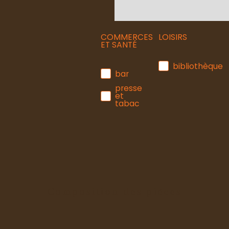
COMMERCES
LOISIRS
ET SANTÉ
bibliothèque
bar
presse
et
tabac
Composition des pièces