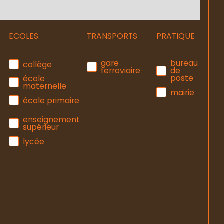
ECOLES
TRANSPORTS
PRATIQUE
gare
bureau
collège
ferroviaire
de
poste
école
maternelle
mairie
école primaire
enseignement
supérieur
lycée