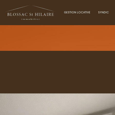
GESTION LOCATIVE
SYNDIC
Voir les
1
annonces
O
uer
Estimer
1
LOCALISATION
BUDGET
nnée
immo pro