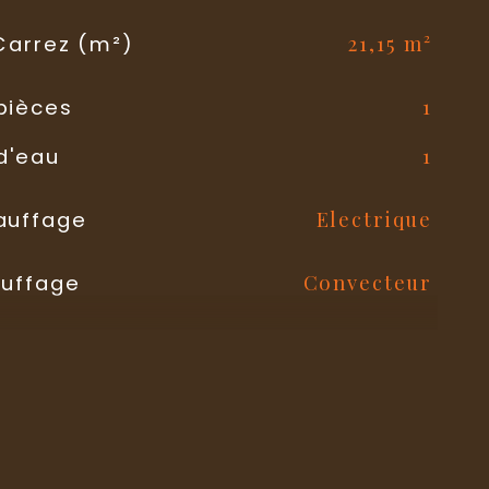
21,15 m²
 Carrez (m²)
1
pièces
1
d'eau
Electrique
auffage
Convecteur
auffage
Individuel
chauffage
OUI
1
parking