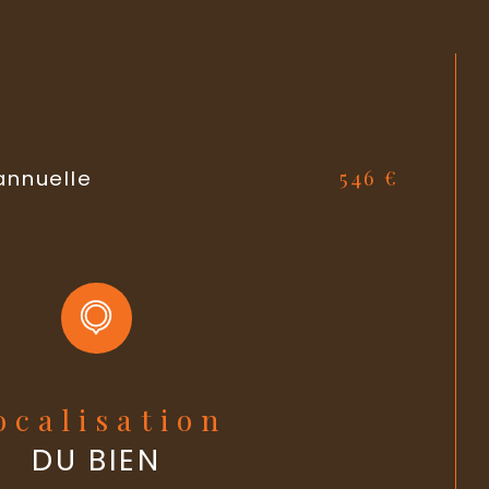
OUI
é
538,92 €
annuelle des charges
pas de procédure en cours
yndic
546 €
annuelle
Localisation
DU BIEN