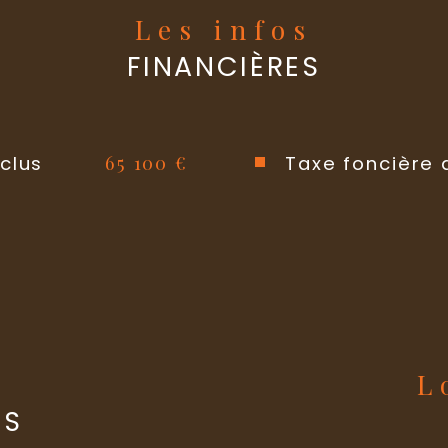
Les infos
Copropriét
FINANCIÈRES
Quote Part 
statut du s
65 100 €
clus
Taxe foncière 
s
ES