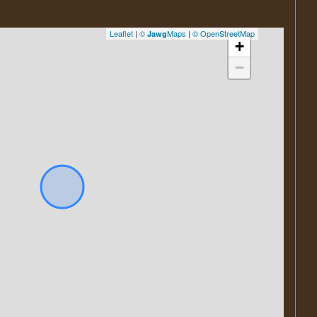
Leaflet
|
©
Maps
|
© OpenStreetMap
Jawg
+
−