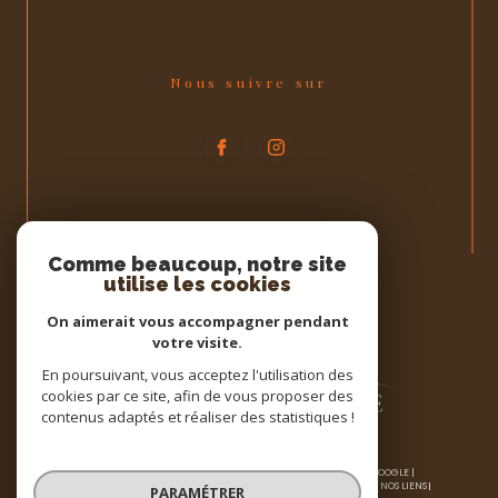
Nous suivre sur
Espace
PROPRIÉTAIRE
Comme beaucoup, notre site
utilise les cookies
Se connecter
On aimerait vous accompagner pendant
votre visite.
En poursuivant, vous acceptez l'utilisation des
cookies par ce site, afin de vous proposer des
contenus adaptés et réaliser des statistiques !
© 2026 | TOUS DROITS RÉSERVÉS | TRADUCTION POWERED BY GOOGLE |
NOS HONORAIRES
PLAN DU SITE
MENTIONS LÉGALES
ADMIN
NOS LIENS
PARAMÉTRER