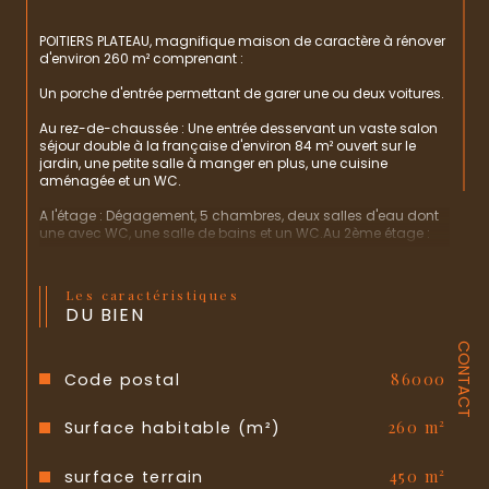
POITIERS PLATEAU, magnifique maison de caractère à rénover 
d'environ 260 m² comprenant : 
Un porche d'entrée permettant de garer une ou deux voitures.
Au rez-de-chaussée : Une entrée desservant un vaste salon 
séjour double à la française d'environ 84 m² ouvert sur le 
jardin, une petite salle à manger en plus, une cuisine 
aménagée et un WC.
A l'étage : Dégagement, 5 chambres, deux salles d'eau dont 
une avec WC, une salle de bains et un WC.Au 2ème étage :
Possibilité d'aménagement supplémentaire grâce à son 
grenier s'étendant sur plusieurs pièces (environ 80 m²).
Les caractéristiques
DU BIEN
Une grande cave et un jardin avec grande terrasse.
CONTACT
Possibilité d'acquérir 3 places de parking à 200m de la 
maison en supplément
Code postal
86000
.A visiter rapidement !
Surface habitable (m²)
260 m²
surface terrain
450 m²