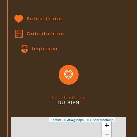
Sélectionner
Calculatrice
Imprimer
Localisation
DU BIEN
Leaflet
|
©
Maps
|
© OpenStreetMap
Jawg
+
−