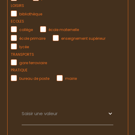
LOISIRS
bibliothèque
ECOLES
collège
école maternelle
école primaire
enseignement supérieur
lycée
TRANSPORTS
gare ferroviaire
PRATIQUE
bureau de poste
mairie
Saisir une valeur