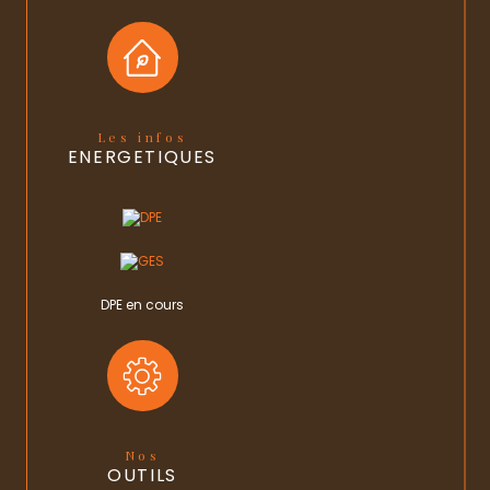
Format de chauffage
Individuel
Terrasse
OUI
Nombre de garage
1
Les infos
ENERGETIQUES
Copropriété
NON
DPE en cours
Nos
OUTILS