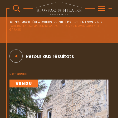
AGENCE IMMOBILIÈRE À POITIERS
VENTE
POITIERS
MAISON
T7
POITIERS PLATEAU MAISON DE CARACTERE DE 260 M AVEC JARDIN ET
GARAGE
Retour aux résultats
Réf : 99988
VENDU