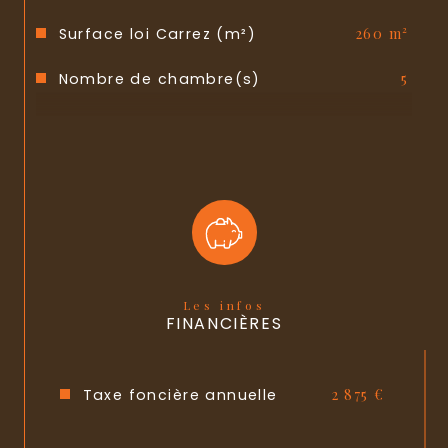
Surface loi Carrez (m²)
260 m²
Nombre de chambre(s)
5
Nombre de pièces
7
Nombre de niveaux
2
Nb de salle de bains
1
Nb de salle d'eau
2
Cuisine
Séparée
Les infos
FINANCIÈRES
Type de cuisine
SEMI-EQUIPEE
Mode de chauffage
Gaz de ville
Taxe foncière annuelle
2 875 €
Type de chauffage
Chaudière