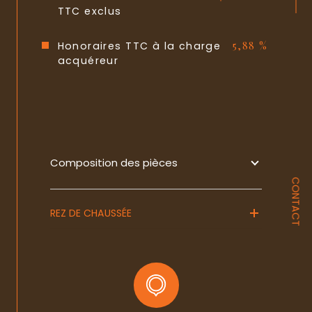
Terrasse
NON
TTC exclus
Nombre de garage
1
Honoraires TTC à la charge
5,88 %
acquéreur
Cave
NON
Nombre de parking
1
Année de construction
2000
Copropriété
NON
Composition des pièces
CONTACT
REZ DE CHAUSSÉE