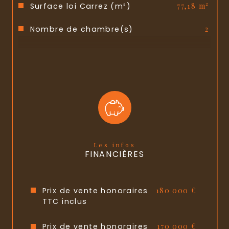
Surface loi Carrez (m²)
77,18 m²
Nombre de chambre(s)
2
Nombre de pièces
3
Ascenseur
NON
Nb de salle de bains
1
Cuisine
Séparée
Mode de chauffage
Gaz
Les infos
FINANCIÈRES
Type de chauffage
Chaudière
Format de chauffage
Individuel
Prix de vente honoraires
180 000 €
TTC inclus
Balcon
NON
Prix de vente honoraires
170 000 €