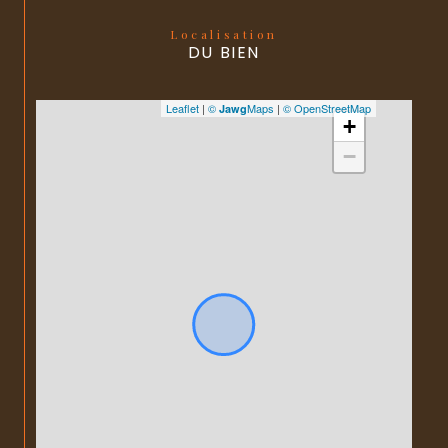
Localisation
DU BIEN
Leaflet
|
©
Maps
|
© OpenStreetMap
Jawg
+
−