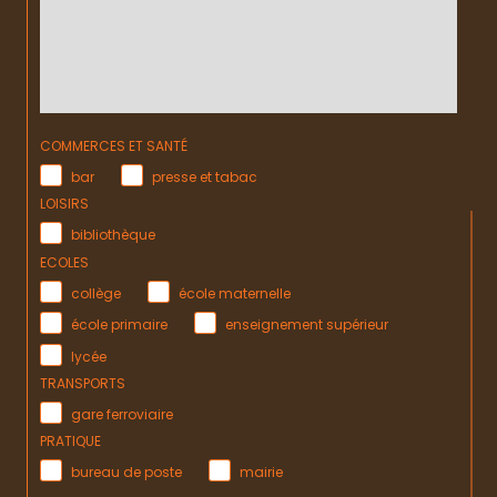
COMMERCES ET SANTÉ
bar
presse et tabac
LOISIRS
bibliothèque
ECOLES
collège
école maternelle
école primaire
enseignement supérieur
lycée
TRANSPORTS
gare ferroviaire
PRATIQUE
bureau de poste
mairie