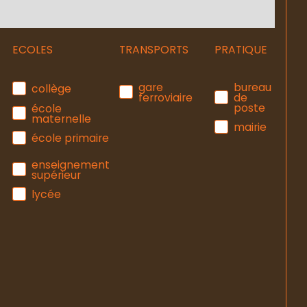
ECOLES
TRANSPORTS
PRATIQUE
gare
bureau
collège
ferroviaire
de
poste
école
maternelle
mairie
école primaire
enseignement
supérieur
lycée