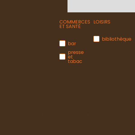
COMMERCES
LOISIRS
ET SANTÉ
bibliothèque
bar
presse
et
tabac
Composition des pièces