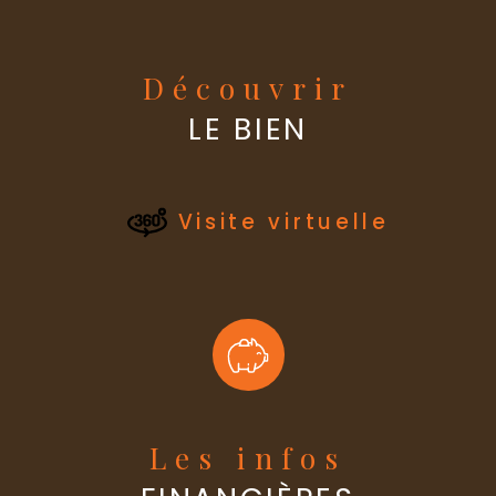
Cuisine
Découvrir
Type de cui
LE BIEN
Mode de ch
Visite virtuelle
Type de ch
Format de 
Interphone
Copropriét
Les infos