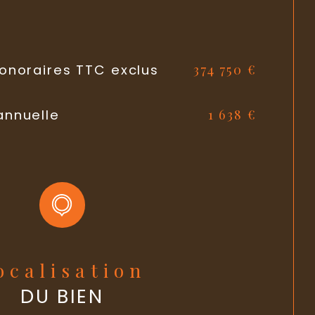
374 750 €
honoraires TTC exclus
1 638 €
annuelle
Localisation
DU BIEN