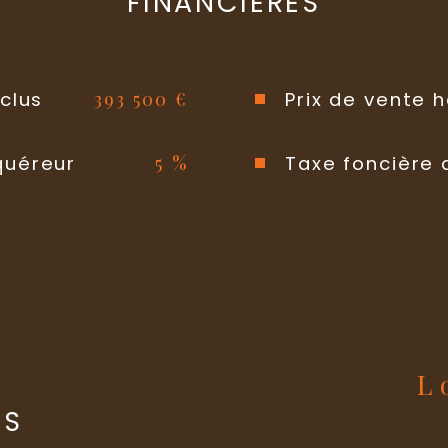
FINANCIÈRES
393 500 €
clus
Prix de vente 
5 %
quéreur
Taxe foncière 
s
ES