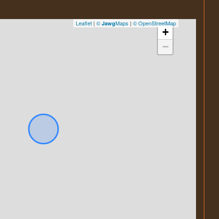
Leaflet
|
©
Maps
|
© OpenStreetMap
Jawg
+
−