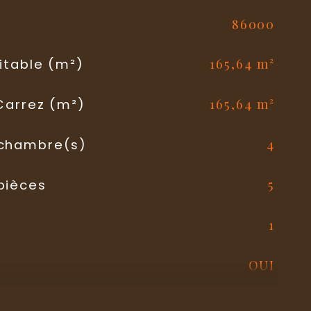
86000
l
165,64 m²
itable (m²)
165,64 m²
 Carrez (m²)
4
chambre(s)
5
pièces
1
OUI
1
 de bains