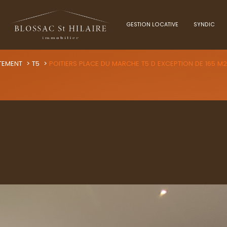
GESTION LOCATIVE
SYNDIC
Voir les
0
annonces
TEMENT
T5
POITIERS PLACE DU MARCHE T5 D EXCEPTION DE 165 M2
uer
Estimer
1
LOCALISATION
BUDGET
nnée
immo pro
ers
5 Pièces