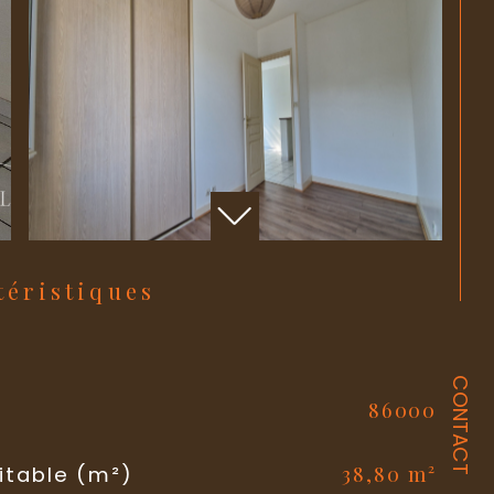
ctéristiques
CONTACT
86000
l
38,80 m²
itable (m²)