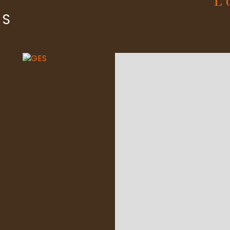
ES
Copropriét
Lot n°
nombre de l
Quote Part 
plan de sa