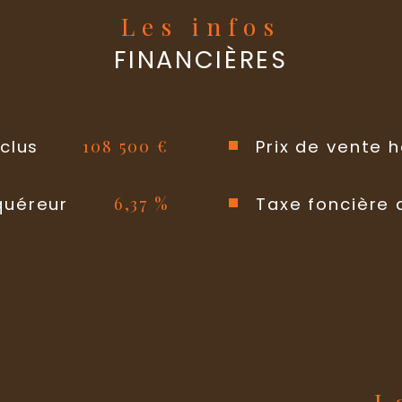
Les infos
Type de ch
FINANCIÈRES
Format de 
Balcon
108 500 €
clus
Prix de vente 
Terrasse
6,37 %
quéreur
Taxe foncière 
Murs mitoy
Cave
Nombre de 
s
Quartier