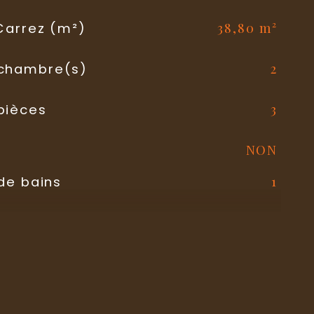
38,80 m²
 Carrez (m²)
2
chambre(s)
3
pièces
NON
1
 de bains
Kitchenette
SEMI-EQUIPEE
sine
Electrique
auffage