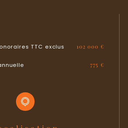
Radiateur
auffage
Individuel
chauffage
NON
102 000 €
honoraires TTC exclus
NON
775 €
annuelle
2
ens
NON
1
parking
Localisation
Gibauderie