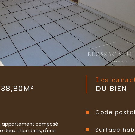
Les cara
 38,80M²
DU BIEN
Code posta
es, appartement composé 
Surface hab
 de deux chambres, d'une 