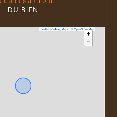
DU BIEN
OUI
é
306
Leaflet
|
©
Maps
|
© OpenStreetMap
Jawg
+
6
−
ots
800 €
annuelle des charges
NON
uvegarde