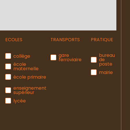
ECOLES
TRANSPORTS
PRATIQUE
gare
bureau
collège
ferroviaire
de
poste
école
maternelle
mairie
école primaire
enseignement
supérieur
lycée