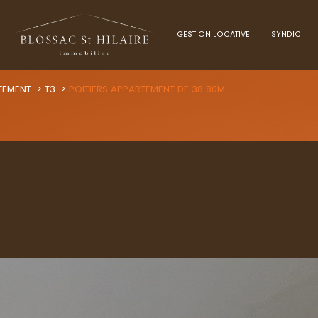
GESTION LOCATIVE
SYNDIC
Voir les
11
annonces
TEMENT
T3
POITIERS APPARTEMENT DE 38 80M
uer
Estimer
1
LOCALISATION
BUDGET
nnée
immo pro
ers
3 Pièces