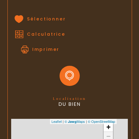
statut du
pas de procédure en cours
syndic
Sélectionner
Calculatrice
Imprimer
Localisation
DU BIEN
Leaflet
|
©
Maps
|
© OpenStreetMap
Jawg
+
−