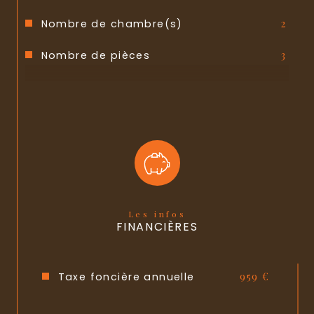
Nombre de chambre(s)
2
Nombre de pièces
3
Etage
2
Ascenseur
NON
Nb de salle d'eau
1
Cuisine
Américaine
Type de cuisine
Equipée
Les infos
FINANCIÈRES
Mode de chauffage
Electrique
Type de chauffage
Radiateur
Taxe foncière annuelle
959 €
Format de chauffage
Individuel