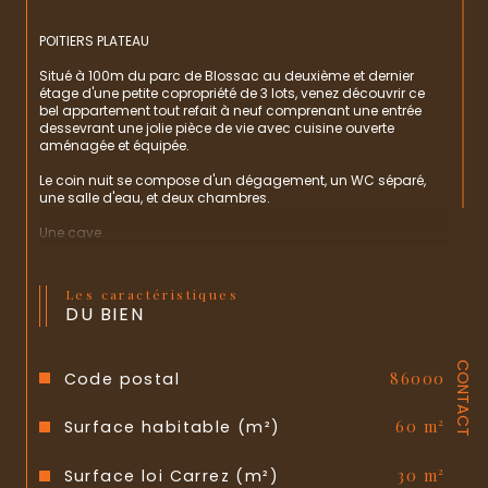
POITIERS PLATEAU
Situé à 100m du parc de Blossac au deuxième et dernier 
étage d'une petite copropriété de 3 lots, venez découvrir ce 
bel appartement tout refait à neuf comprenant une entrée 
dessevrant une jolie pièce de vie avec cuisine ouverte 
aménagée et équipée. 
Le coin nuit se compose d'un dégagement, un WC séparé, 
une salle d'eau, et deux chambres. 
Une cave. 
Possibilité de louer une place de parking dans l'immeuble à 
coté de l'appartement. 
Les caractéristiques
DU BIEN
A visiter rapidement. 
CONTACT
Code postal
86000
Surface habitable (m²)
60 m²
Surface loi Carrez (m²)
30 m²