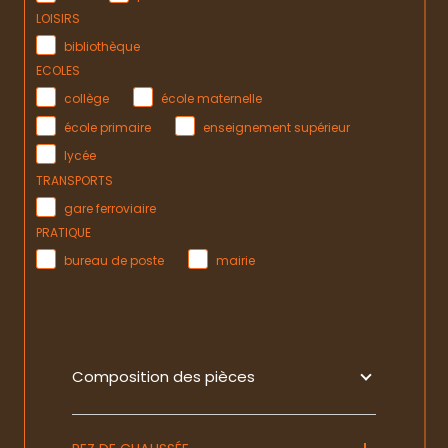
LOISIRS
bibliothèque
ECOLES
collège
école maternelle
école primaire
enseignement supérieur
lycée
TRANSPORTS
gare ferroviaire
PRATIQUE
bureau de poste
mairie
Composition des pièces