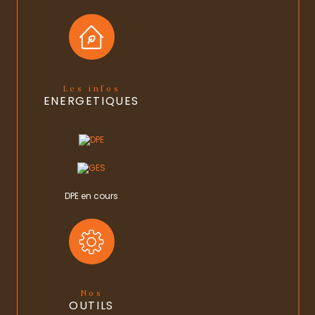
Balcon
NON
Terrasse
NON
Cave
OUI
Les infos
ENERGETIQUES
Surface cave (m²)
6
Année de construction
1900
Copropriété
OUI
DPE en cours
Lot n°
3
nombre de lots
6
Quote Part annuelle des charges
400 €
plan de sauvegarde
NON
Nos
OUTILS