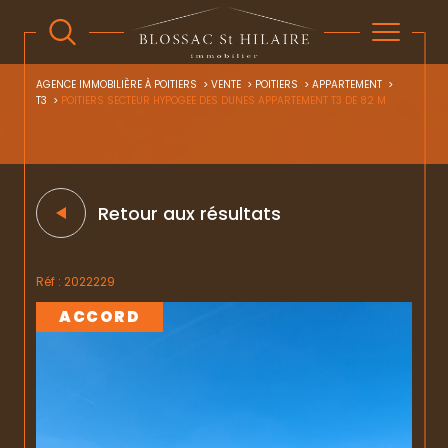
AGENCE IMMOBILIÈRE À POITIERS
VENTE
POITIERS
APPARTEMENT
T3
POITIERS SECTEUR HYPOGEE DES DUNES APPARTEMENT T3 DE 82 M
Retour aux résultats
Réf : 2022229
ACCORD