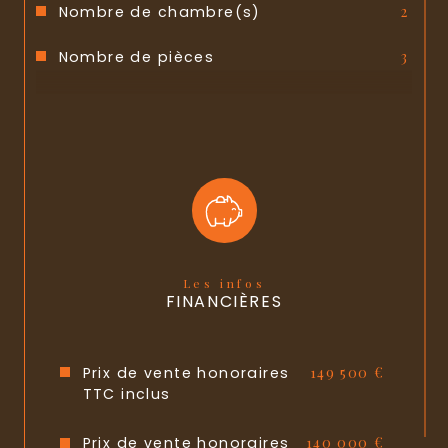
Nombre de chambre(s)
2
Nombre de pièces
3
Etage
3
Ascenseur
NON
Nb de salle de bains
1
Cuisine
Séparée
Type de cuisine
SEMI-EQUIPEE
Les infos
FINANCIÈRES
Mode de chauffage
Gaz de ville
Type de chauffage
Radiateur
Prix de vente honoraires
149 500 €
TTC inclus
Format de chauffage
Collectif
Prix de vente honoraires
140 000 €