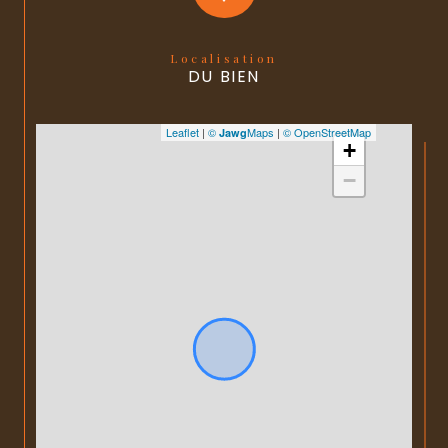
Localisation
DU BIEN
Leaflet
|
©
Maps
|
© OpenStreetMap
Jawg
+
−