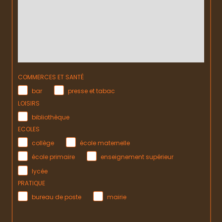
COMMERCES ET SANTÉ
bar
presse et tabac
LOISIRS
bibliothèque
ECOLES
collège
école maternelle
école primaire
enseignement supérieur
lycée
PRATIQUE
bureau de poste
mairie