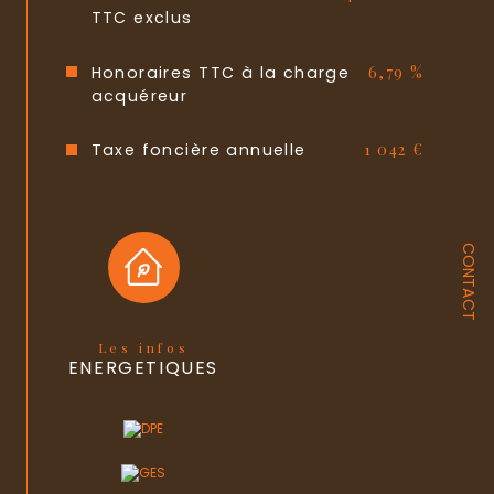
Interphone
OUI
TTC exclus
Balcon
OUI
Honoraires TTC à la charge
6,79 %
acquéreur
Terrasse
NON
Cave
OUI
Taxe foncière annuelle
1 042 €
Nombre de parking
1
Surface cave (m²)
7
CONTACT
Exposition
Sud-Ouest
Année de construction
1975
Les infos
ENERGETIQUES
Copropriété
OUI
Lot n°
32
nombre de lots
16