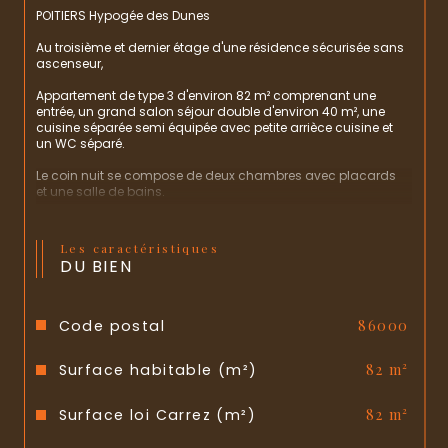
POITIERS Hypogée des Dunes
Au troisième et dernier étage d'une résidence sécurisée sans 
ascenseur,
Appartement de type 3 d'environ 82 m² comprenant une 
entrée, un grand salon séjour double d'environ 40 m², une 
cuisine séparée semi équipée avec petite arrièce cuisine et 
un WC séparé.
Le coin nuit se compose de deux chambres avec placards 
et une salle de bains.
Une cave et parking gratuit dans la cour mais non privatif.
Les caractéristiques
Possibilité de transformer en T4.
DU BIEN
Charges annuelles de copropriété 3700 € (chauffage, eau 
chaude, eau froide, entretien espace vert, électricité des 
communs et entretien des communs.)
Code postal
86000
Appartement en excellent état à visiter rapidement !
Surface habitable (m²)
82 m²
Surface loi Carrez (m²)
82 m²