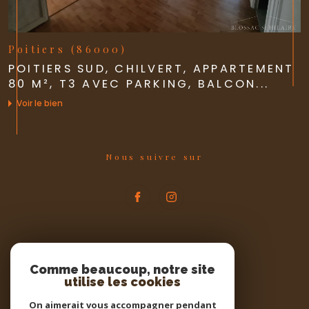
Poitiers (86000)
POITIERS SUD, CHILVERT, APPARTEMENT
80 M², T3 AVEC PARKING, BALCON...
Voir le bien
Nous suivre sur
Espace
PROPRIÉTAIRE
Comme beaucoup, notre site
utilise les cookies
Se connecter
On aimerait vous accompagner pendant