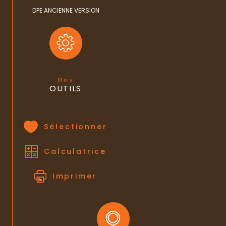
DPE ANCIENNE VERSION
Quote Part annuelle des charges
3 708 €
plan de sauvegarde
NON
statut du
pas de procédure en cours
syndic
Nos
OUTILS
Sélectionner
Calculatrice
Imprimer