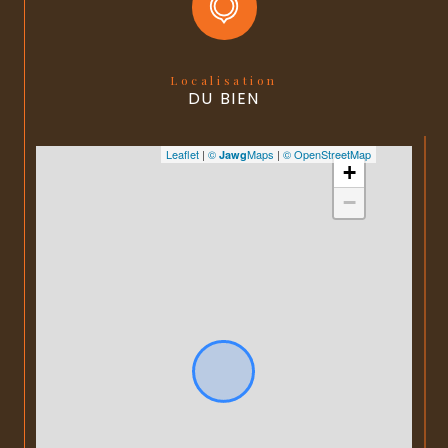
Localisation
DU BIEN
Leaflet
|
©
Maps
|
© OpenStreetMap
Jawg
+
−