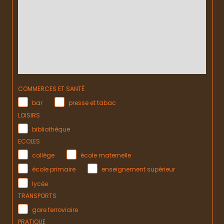
COMMERCES ET SANTÉ
bar
presse et tabac
LOISIRS
bibliothèque
ECOLES
collège
école maternelle
école primaire
enseignement supérieur
lycée
TRANSPORTS
gare ferroviaire
PRATIQUE