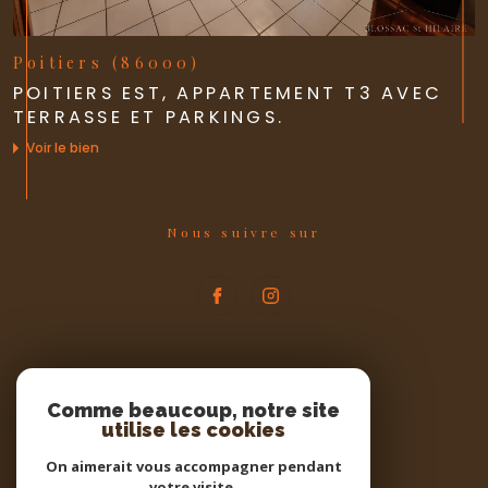
Poitiers (86000)
POITIERS EST, APPARTEMENT T3 AVEC
TERRASSE ET PARKINGS.
Voir le bien
Nous suivre sur
Espace
PROPRIÉTAIRE
Comme beaucoup, notre site
utilise les cookies
Se connecter
On aimerait vous accompagner pendant
votre visite.