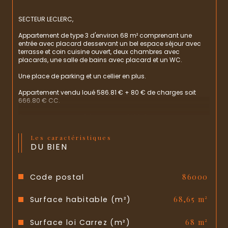
SECTEUR LECLERC, 
Appartement de type 3 d'environ 68 m² comprenant une 
entrée avec placard desservant un bel espace séjour avec 
terrasse et coin cuisine ouvert, deux chambres avec 
placards, une salle de bains avec placard et un WC.
Une place de parking et un cellier en plus.
Appartement vendu loué 586.81 € + 80 € de charges soit 
666.80 € CC.
Charges de copropriété annuelles: 1436 € 
Prix de vente 135 000 € + 6.30 % d'honoraires de négociation.
Les caractéristiques
DU BIEN
Code postal
86000
Surface habitable (m²)
68,65 m²
Surface loi Carrez (m²)
68 m²