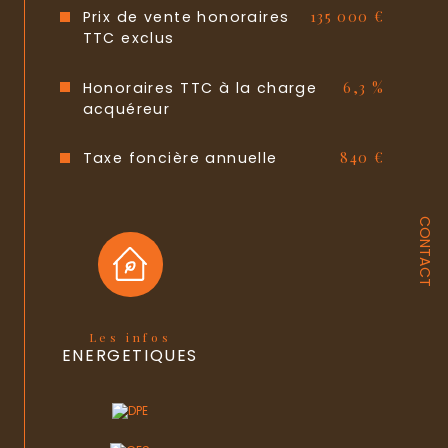
Lot n°
20
Prix de vente honoraires
135 000 €
TTC exclus
nombre de lots
20
Honoraires TTC à la charge
6,3 %
Quote Part annuelle des charges
1 436 €
acquéreur
plan de sauvegarde
NON
Taxe foncière annuelle
840 €
statut du
pas de procédure en cours
syndic
CONTACT
Les infos
ENERGETIQUES