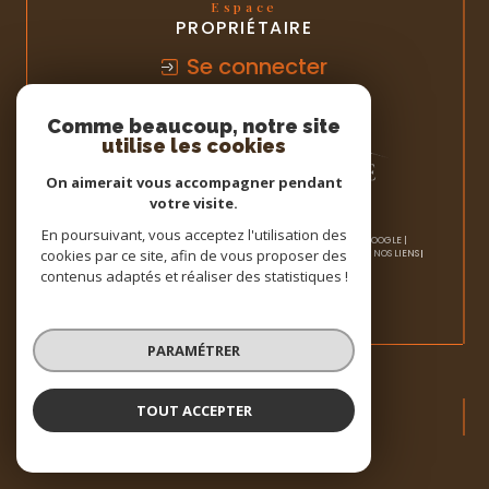
Espace
PROPRIÉTAIRE
Se connecter
Comme beaucoup, notre site
utilise les cookies
On aimerait vous accompagner pendant
votre visite.
En poursuivant, vous acceptez l'utilisation des
© 2026 | TOUS DROITS RÉSERVÉS | TRADUCTION POWERED BY GOOGLE |
cookies par ce site, afin de vous proposer des
NOS HONORAIRES
PLAN DU SITE
MENTIONS LÉGALES
ADMIN
NOS LIENS
POLITIQUE RGPD
COOKIES
contenus adaptés et réaliser des statistiques !
PARAMÉTRER
TOUT ACCEPTER