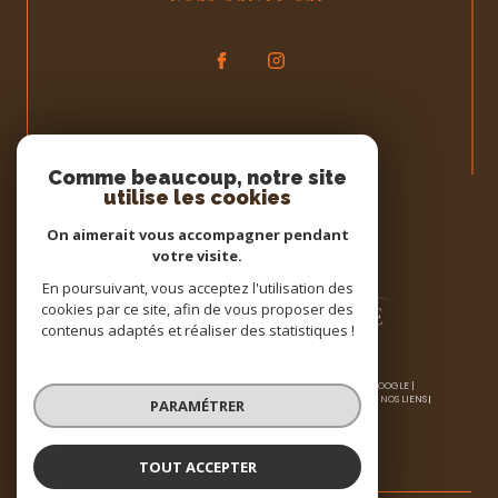
Espace
PROPRIÉTAIRE
Comme beaucoup, notre site
utilise les cookies
Se connecter
On aimerait vous accompagner pendant
votre visite.
En poursuivant, vous acceptez l'utilisation des
cookies par ce site, afin de vous proposer des
contenus adaptés et réaliser des statistiques !
© 2026 | TOUS DROITS RÉSERVÉS | TRADUCTION POWERED BY GOOGLE |
NOS HONORAIRES
PLAN DU SITE
MENTIONS LÉGALES
ADMIN
NOS LIENS
PARAMÉTRER
POLITIQUE RGPD
COOKIES
TOUT ACCEPTER