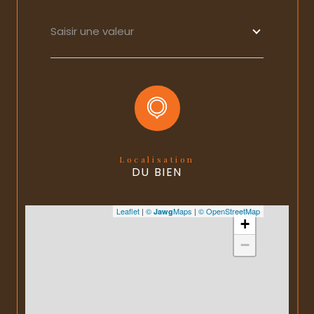
Saisir une valeur
Localisation
DU BIEN
Leaflet
|
©
Maps
|
© OpenStreetMap
Jawg
+
−