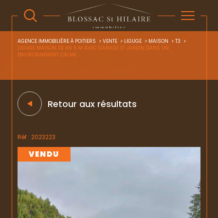
AGENCE IMMOBILIÈRE À POITIERS
VENTE
LIGUGE
MAISON
T3
LIGUGE MAISON DE 66 5 M AVEC GARAGE ET JARDIN DANS UN
ENVIRONNEMENT CALME
Retour aux résultats
Réf : 2023223
VENDU