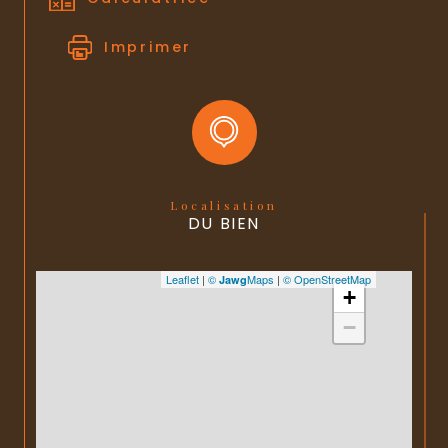
Imprimer
Localisation
DU BIEN
Leaflet
|
©
Maps
|
© OpenStreetMap
Jawg
+
−