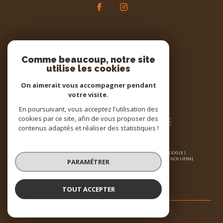
Espace
PROPRIÉTAIRE
Comme beaucoup, notre site
utilise les cookies
Se connecter
On aimerait vous accompagner pendant
votre visite.
En poursuivant, vous acceptez l'utilisation des
cookies par ce site, afin de vous proposer des
contenus adaptés et réaliser des statistiques !
© 2026 | TOUS DROITS RÉSERVÉS | TRADUCTION POWERED BY GOOGLE |
NOS HONORAIRES
PLAN DU SITE
MENTIONS LÉGALES
ADMIN
NOS LIENS
PARAMÉTRER
POLITIQUE RGPD
COOKIES
TOUT ACCEPTER