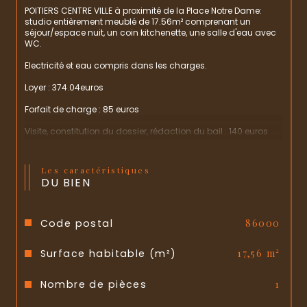
POITIERS CENTRE VILLE à proximité de la Place Notre Dame: 
studio entièrement meublé de 17.56m² comprenant un 
séjour/espace nuit, un coin kitchenette, une salle d'eau avec 
WC.
Electricité et eau compris dans les charges.
Loyer : 374.04euros
Forfait de charge : 85 euros
Visite, constitution du dossier, rédaction du bail : 140 euros
Etablissement des états des lieux : 52 euros
Les caractéristiques
LIBRE 
DU BIEN
Les informations sur les risques auxquels ce bien est exposé 
sont disponibles sur le site 
Géorisques
Code postal
86000
Surface habitable (m²)
17,56 m²
Nombre de pièces
1