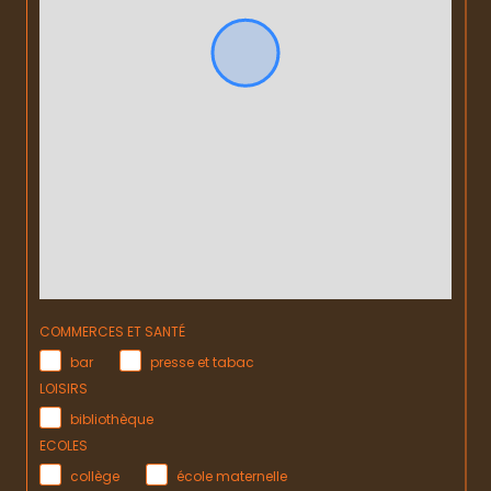
COMMERCES ET SANTÉ
bar
presse et tabac
LOISIRS
bibliothèque
ECOLES
collège
école maternelle