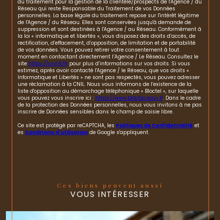
du traitement pour la gestion de la clientèle/prospects de l'Agence / du
Réseau qui reste Responsable du Traitement de vos Données
personnelles. La base légale du traitement repose sur l'intérêt légitime
de l'Agence / du Réseau. Elles sont conservées jusqu'à demande de
suppression et sont destinées à l'Agence / au Réseau. Conformément à
la loi « informatique et libertés », vous disposez des droits d’accès, de
rectification, d’effacement, d’opposition, de limitation et de portabilité
de vos données. Vous pouvez retirer votre consentement à tout
moment en contactant directement l’Agence / Le Réseau. Consultez le
site
https://cnil.fr/fr
pour plus d’informations sur vos droits. Si vous
estimez, après avoir contacté l'Agence / le Réseau, que vos droits «
Informatique et Libertés » ne sont pas respectés, vous pouvez adresser
une réclamation à la CNIL. Nous vous informons de l’existence de la
liste d'opposition au démarchage téléphonique « Bloctel », sur laquelle
vous pouvez vous inscrire ici :
https://www.bloctel.gouv.fr
. Dans le cadre
de la protection des Données personnelles, nous vous invitons à ne pas
inscrire de Données sensibles dans le champ de saisie libre.
Ce site est protégé par reCAPTCHA, les
Politiques de Confidentialité
et
es
Conditions d'utilisation
de Google s'appliquent.
Ces biens peuvent aussi
VOUS INTÉRESSER