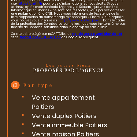
moment en contactant directement l’Agence / Le Réseau. Consultez le
site
https://cnil.fr/fr
pour plus d’informations sur vos droits. Si vous
estimez, après avoir contacté l'Agence / le Réseau, que vos droits «
Informatique et Libertés » ne sont pas respectés, vous pouvez adresser
une réclamation à la CNIL. Nous vous informons de l’existence de la
liste d'opposition au démarchage téléphonique « Bloctel », sur laquelle
vous pouvez vous inscrire ici :
https://www.bloctel.gouv.fr
. Dans le cadre
de la protection des Données personnelles, nous vous invitons à ne pas
inscrire de Données sensibles dans le champ de saisie libre.
Ce site est protégé par reCAPTCHA, les
Politiques de Confidentialité
et es
Conditions d'utilisation
de Google s'appliquent.
Les autres biens
PROPOSÉS PAR L'AGENCE
Par type
Vente appartement
Poitiers
Vente duplex Poitiers
Vente immeuble Poitiers
Vente maison Poitiers