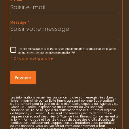
Message *
J'ai pris connaissance de la Politique de confidentialité et des informations relatives
au traitement de mes données personnelles (*)*
* Champ obligatoire
Envoyer
Les informations recueillies sur ce formulaire sont enregistrées dans un
fichier informatisé par La Boite Immo agissant comme Sous-traitant
du traitement pour la gestion de la clientèle/prospects de l'Agence / du
Réseau qui reste Responsable du Traitement de vos Données
personnelles. La base légale du traitement repose sur l'intérêt légitime
de l'Agence / du Réseau. Elles sont conservées jusqu'à demande de
suppression et sont destinées à l'Agence / au Réseau. Conformément à
la loi « informatique et libertés », vous disposez des droits d’accès, de
rectification, d’effacement, d’opposition, de limitation et de portabilité
de vos données. Vous pouvez retirer votre consentement à tout