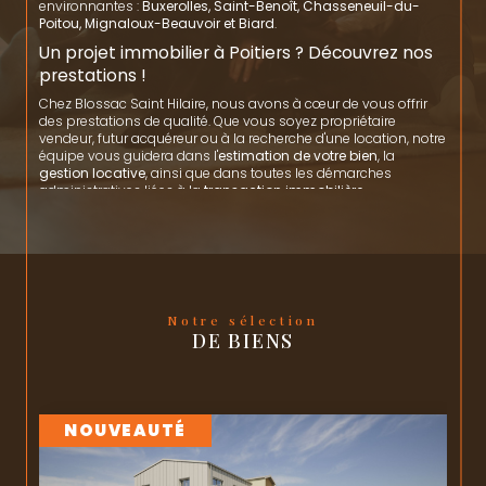
environnantes :
Buxerolles, Saint-Benoît, Chasseneuil-du-
Poitou, Mignaloux-Beauvoir et Biard
.
Un projet immobilier à Poitiers ? Découvrez nos
prestations !
Chez Blossac Saint Hilaire, nous avons à cœur de vous offrir
des prestations de qualité. Que vous soyez propriétaire
vendeur, futur acquéreur ou à la recherche d'une location, notre
équipe vous guidera dans l'
estimation de votre bien
, la
gestion locative
, ainsi que dans toutes les démarches
administratives liées à la
transaction immobilière
.
Nous proposons également un service de
syndicat de
copropriété sur Poitiers
.
Que vous recherchiez un
studio sur le Plateau
pour un
investissement locatif étudiant, un appartement T2 ou T3
dans les secteurs prisés de
Blossac, Notre-Dame ou la
Cathédrale
, ou encore une maison avec jardin dans les
Notre sélection
quartiers résidentiels de
Breuil-Mingot ou Les Dunes
, notre
DE BIENS
agence vous propose un portefeuille de biens variés au cœur
de Poitiers.
Nos conseillers connaissent chaque quartier de la ville et vous
accompagnent jusqu'à la signature.
Contactez-nous
NOUVEAUTÉ
Vous souhaitez en savoir plus sur nos services ou avez un
projet immobilier en tête ? N'hésitez pas à nous contacter !