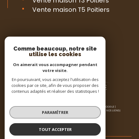
Vente maison T3 Poitiers
Vente maison T5 Poitiers
Espace
PROPRIÉTAIRE
Comme beaucoup, notre site
utilise les cookies
Se connecter
On aimerait vous accompagner pendant
votre visite.
En poursuivant, vous acceptez l'utilisation des
cookies par ce site, afin de vous proposer des
contenus adaptés et réaliser des statistiques !
© 2026 | TOUS DROITS RÉSERVÉS | TRADUCTION POWERED BY GOOGLE |
NOS HONORAIRES
PLAN DU SITE
MENTIONS LÉGALES
ADMIN
NOS LIENS
PARAMÉTRER
POLITIQUE RGPD
COOKIES
TOUT ACCEPTER