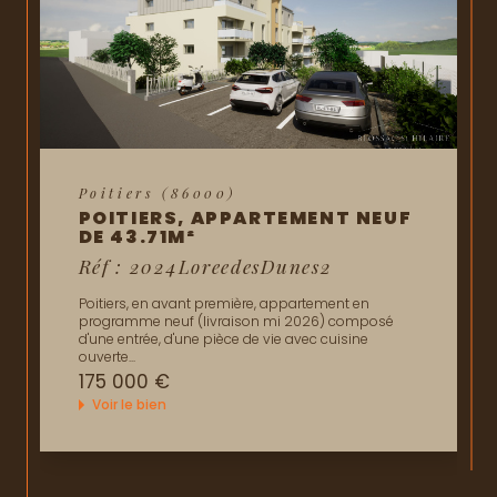
Vous pouvez nous rendre visite dans les locaux de notre
agence située rue Alsace-Lorraine à Poitiers.
Chez Blossac Saint Hilaire, nous mettons notre passion et
notre expertise à votre service pour vous accompagner vers la
réussite de votre projet immobilier à Poitiers. Faites-nous
confiance, nous sommes là pour vous guider vers votre avenir
immobilier.
Neuville-de-Poitou (86170)
NEUVILLE-DE-POITOU,
APPARTEMENT NEUF T2 DE
44.65M²
Réf : 2025NOVAVILLA
NEUVILLE-DE-POITOU, appartements neufs livrés en
2027, construits par un promoteur local. Pour
investisseur ou résidence principale, ce...
118 000 €
Voir le bien