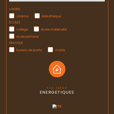
LOISIRS
cinéma
bibliothèque
ECOLES
collège
école maternelle
école primaire
PRATIQUE
bureau de poste
mairie
Les infos
ENERGETIQUES