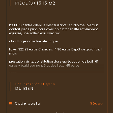
PIÈCE(S) 15.15 M2
POITIERS centre ville Rue des feuillants : studio meublé tout 
confort pièce principale avec coin kitchenette entièrement 
équipée, une salle d'eau avec wc
chauffage individuel électrique
Loyer: 322.93 euros Charges: 14.96 euros Dépôt de garantie: 1 
mois
prestation visite, constitution dossier, rédaction de bail : 61 
euros - établissement état des lieux : 45 euros
LIBRE 
Les caractéristiques
DU BIEN
Les informations sur les risques auxquels ce bien est exposé 
sont disponibles sur le site 
Géorisques
Code postal
86000