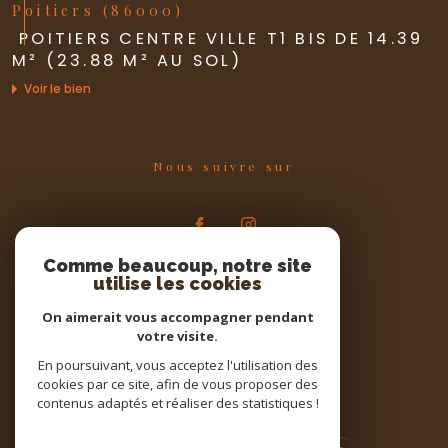
Poitiers (86000)
POITIERS CENTRE VILLE T1 BIS DE 14.39
M² (23.88 M² AU SOL)
Voir le bien
Nous suivre sur
Comme beaucoup, notre site
utilise les cookies
Espace
On aimerait vous accompagner pendant
PROPRIÉTAIRE
votre visite.
Se connecter
En poursuivant, vous acceptez l'utilisation des
cookies par ce site, afin de vous proposer des
contenus adaptés et réaliser des statistiques !