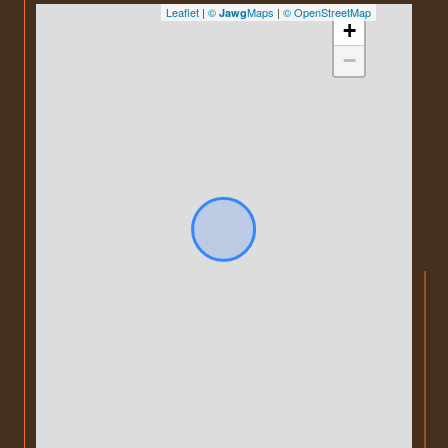
Leaflet
|
©
Maps
|
© OpenStreetMap
Jawg
+
−