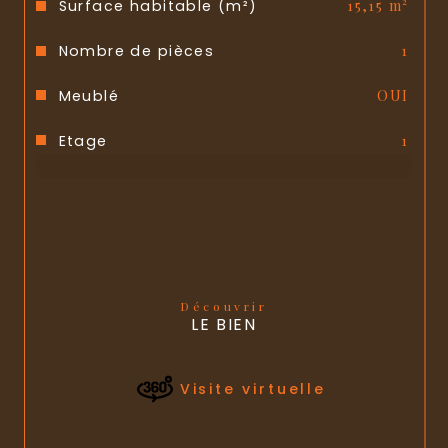
Surface habitable (m²)
15,15 m²
Nombre de pièces
1
Meublé
OUI
Etage
1
Ascenseur
NON
Mode de chauffage
Electrique
Type de chauffage
Convecteur
Découvrir
Format de chauffage
Individuel
LE BIEN
Interphone
OUI
Visite virtuelle
Visiophone
NON