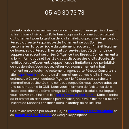
05 49 30 73 73
Les informations recueillies sur ce formulaire sont enregistrées dans un
fichier informatisé par La Boite Immo agissant comme Sous-traitant
du traitement pour la gestion de la clientèle/prospects de l'Agence / du
Réseau qui reste Responsable du Traitement de vos Données
personnelles. La base légale du traitement repose sur l'intérêt légitime
de l'Agence / du Réseau. Elles sont conservées jusqu'à demande de
suppression et sont destinées à l'Agence / au Réseau. Conformément à
la loi « informatique et libertés », vous disposez des droits d’accès, de
rectification, d’effacement, d’opposition, de limitation et de portabilité
de vos données. Vous pouvez retirer votre consentement à tout
moment en contactant directement l’Agence / Le Réseau. Consultez le
site
https://cnil.fr/fr
pour plus d’informations sur vos droits. Si vous
estimez, après avoir contacté l'Agence / le Réseau, que vos droits «
Informatique et Libertés » ne sont pas respectés, vous pouvez adresser
une réclamation à la CNIL. Nous vous informons de l’existence de la
liste d'opposition au démarchage téléphonique « Bloctel », sur laquelle
vous pouvez vous inscrire ici :
https://www.bloctel.gouv.fr
. Dans le cadre
de la protection des Données personnelles, nous vous invitons à ne pas
inscrire de Données sensibles dans le champ de saisie libre.
Ce site est protégé par reCAPTCHA, les
Politiques de Confidentialité
et
es
Conditions d'utilisation
de Google s'appliquent.